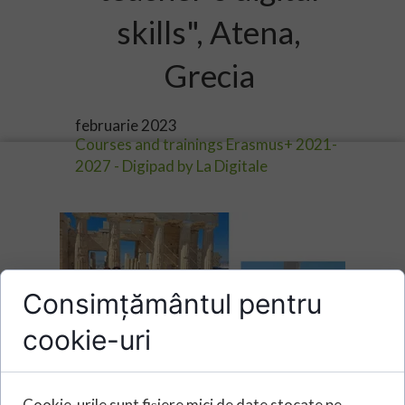
skills", Atena,
Grecia
februarie 2023
Courses and trainings Erasmus+ 2021-
2027 - Digipad by La Digitale
Consimțământul pentru
cookie-uri
Cookie-urile sunt fișiere mici de date stocate pe