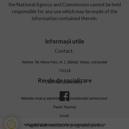
the National Agency and Commission cannot be held
responsible for any use which may be made of the
information contained therein.
Informații utile
Contact:
Adresa: Str. Aleea Parc, nr. 1, Bârlad, Vaslui, cod poștal
731129
Rețele de socializare
Tel./ Fax. 0235413001
Website creat și administrat de coordonator proiect prof.
Paula Toporaș
Email:
echipa@digitalpowersfornatureconnectedschools.ro
Pagină web realizată în programul pentru