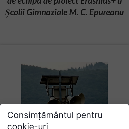
de echipa de proiect Erasmus+ a
Școlii Gimnaziale M. C. Epureanu
Consimțământul pentru
cookie-uri