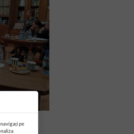
fesoral 7
 navigați pe
onaliza