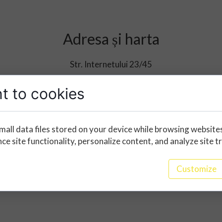
Adresa și harta
Str. Internetului 23/45
030167 București
t to cookies
mall data files stored on your device while browsing website
e site functionality, personalize content, and analyze site tr
Customize