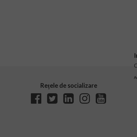
I
C
A
Rețele de socializare