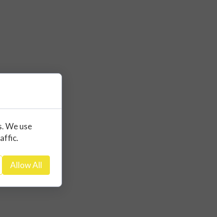
s. We use
affic.
Allow All