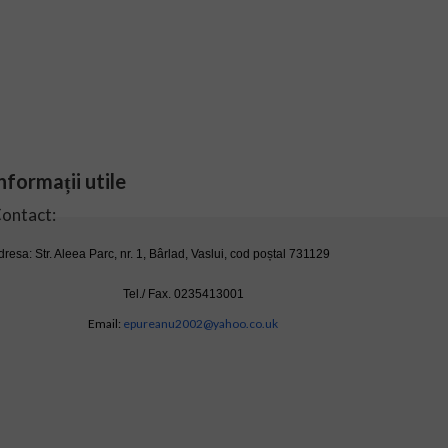
nformații utile
ontact:
dresa: Str. Aleea Parc, nr. 1, Bârlad, Vaslui, cod poștal 731129
Tel./ Fax. 0235413001
Email:
epureanu2002@yahoo.co.uk