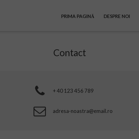
PRIMA PAGINĂ
DESPRE NOI
Contact
+ 40 123 456 789
adresa-noastra@email.ro