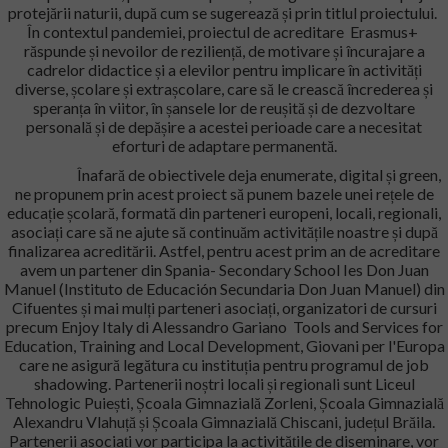
protejării naturii, după cum se sugerează și prin titlul proiectului.
În contextul pandemiei, proiectul de acreditare Erasmus+
răspunde și nevoilor de reziliență, de motivare și încurajare a
cadrelor didactice și a elevilor pentru implicare în activități
diverse, școlare și extrașcolare, care să le crească încrederea și
speranța în viitor, în șansele lor de reușită și de dezvoltare
personală și de depășire a acestei perioade care a necesitat
eforturi de adaptare permanentă.
Înafară de obiectivele deja enumerate, digital și green,
ne propunem prin acest proiect să punem bazele unei rețele de
educație școlară, formată din parteneri europeni, locali, regionali,
asociați care să ne ajute să continuăm activitățile noastre și după
finalizarea acreditării. Astfel, pentru acest prim an de acreditare
avem un partener din Spania- Secondary School Ies Don Juan
Manuel (Instituto de Educación Secundaria Don Juan Manuel) din
Cifuentes și mai mulți parteneri asociați, organizatori de cursuri
precum Enjoy Italy di Alessandro Gariano Tools and Services for
Education, Training and Local Development, Giovani per l'Europa
care ne asigură legătura cu instituția pentru programul de job
shadowing. Partenerii noștri locali și regionali sunt Liceul
Tehnologic Puiești, Școala Gimnazială Zorleni, Școala Gimnazială
Alexandru Vlahuță și Școala Gimnazială Chiscani, județul Brăila.
Partenerii asociați vor participa la activitățile de diseminare, vor