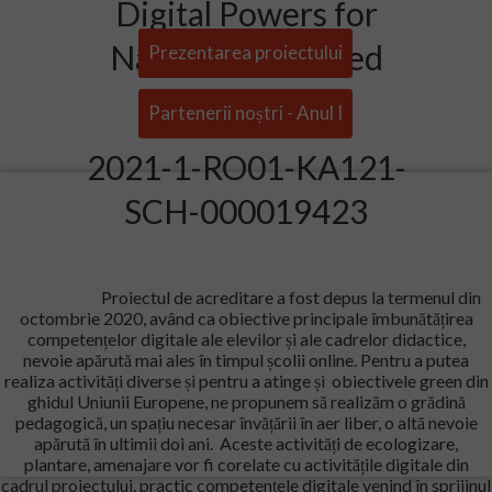
Digital Powers for
Nature-Connected
Prezentarea proiectului
Schools
Partenerii noștri - Anul I
2021-1-RO01-KA121-
SCH-000019423
Proiectul de acreditare a fost depus la termenul din
octombrie 2020, având ca obiective principale îmbunătățirea
competențelor digitale ale elevilor și ale cadrelor didactice,
nevoie apărută mai ales în timpul școlii online. Pentru a putea
realiza activități diverse și pentru a atinge și obiectivele green din
ghidul Uniunii Europene, ne propunem să realizăm o grădină
pedagogică, un spațiu necesar învățării în aer liber, o altă nevoie
apărută în ultimii doi ani. Aceste activități de ecologizare,
plantare, amenajare vor fi corelate cu activitățile digitale din
cadrul proiectului, practic competențele digitale venind în sprijinul