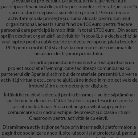
și evaluarea proiectului. De aceea, activitățile necesită o
participare financiară din partea persoanelor selectate, în cazul în
care costurile depășesc sumele din proiect. Pentru fiecare
activitate școala primește și o sumă alocată pentru sprijinul
organizațional, această sumă fiind de 100 euro pentru fiecare
persoană care participă la mobilități, în total 1700 euro. Din acest
sprijin destinat organizării activităților în școală, s-a decis achiziția
unui laptop pentru cabinetul de proiecte europene, plata testelor
PCR pentru mobilități și achiziția unor materiale consumabile
necesare desfășurării proiectului.
În cadrul proiectului Erasmus+ a fost aprobat și un
proiect asociat eTwinning, care facilitează comunicarea cu
partenerul din Spania și schimbul de materiale, prezentări, diverse
activități virtuale etc., care ne ajută să ne îndeplinim obiectivele de
îmbunătățire a competențelor digitale.
Întâlnirile cu elevii selectați pentru Erasmus+ au loc săptămânal
sau în funcție de necesități iar întâlniri cu profesorii, respectiv
părinții au loc lunar. S-a creat un grup whatsapp pentru
comunicarea din cadrul echipei de proiect și o clasă virtuală
Classroom pentru activitățile cu elevii.
Diseminarea activităților se face prin intermediul platformelor, a
paginii de socializare a școlii, site-ul școlii și al proiectului, panoul