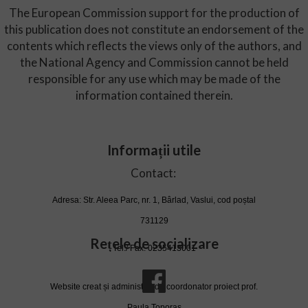
The European Commission support for the production of
this publication does not constitute an endorsement of the
contents which reflects the views only of the authors, and
the National Agency and Commission cannot be held
responsible for any use which may be made of the
information contained therein.
Informații utile
Contact:
Adresa: Str. Aleea Parc, nr. 1, Bârlad, Vaslui, cod poștal
731129
Rețele de socializare
Tel./ Fax. 0235413001
Website creat și administrat de coordonator proiect prof.
Paula Toporaș