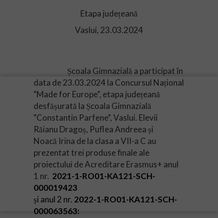
Etapa județeană
Vaslui, 23.03.2024
Școala Gimnazială a participat în
data de 23.03.2024 la Concursul Național
"Made for Europe", etapa județeană
desfășurată la Școala Gimnazială
"Constantin Parfene", Vaslui. Elevii
Răianu Dragoș, Puflea Andreea și
Noacă Irina de la clasa a VII-a C au
prezentat trei produse finale ale
proiectului de Acreditare Erasmus+ anul
1 nr.
2021-1-RO01-KA121-SCH-
000019423
și anul 2 nr.
2022-1-RO01-KA121-SCH-
000063563: