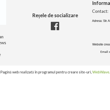
Informaț
Contact:
Rețele de socializare
Adresa: Str. 
an
iews
Website creat
Email:
e
Pagină web realizată în programul pentru creare site-uri,
WebWave.