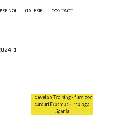
PRE NOI
GALERIE
CONTACT
2024-1-
Idevelop Training - furnizor
cursuri Erasmus+, Malaga,
Spania