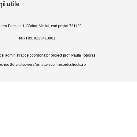
ii utile
Aleea Parc, nr. 1, Bârlad, Vaslui, cod poștal 731129
Tel./ Fax. 0235413001
 și administrat de coordonator proiect prof. Paula Toporaș
 echipa@digitalpowersfornatureconnectedschools.ro