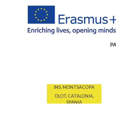
PA
INS. MONTSACOPA
OLOT, CATALONIA,
SPANIA