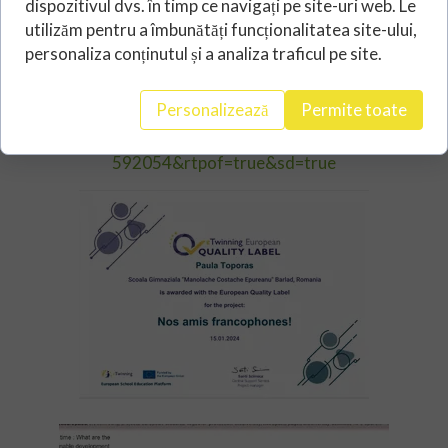
dispozitivul dvs. în timp ce navigați pe site-uri web. Le
utilizăm pentru a îmbunătăți funcționalitatea site-ului,
Prezentare diseminare proiect:
personaliza conținutul și a analiza traficul pe site.
https://docs.google.com/presentation/d/
1UQiO57hRKBWw-
Personalizează
Permite toate
vn2nJ283QjYFZQZekou/edit?
usp=drive_link&ouid=101082707799527
592054&rtpof=true&sd=true