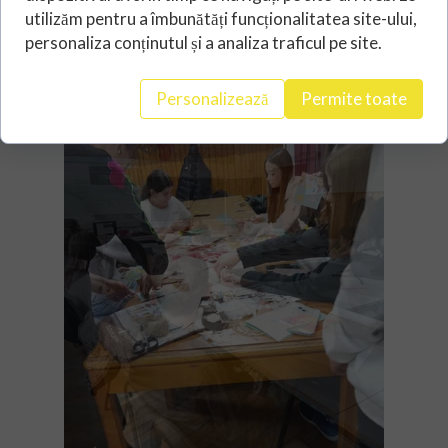
platforma eTwinning. Aceste activități
utilizăm pentru a îmbunătăți funcționalitatea site-ului,
sunt menite să ofere elevilor o experiență
personaliza conținutul și a analiza traficul pe site.
educațională de calitate, să îi motiveze și
să îi pregătească pentru participarea la
Personalizează
Permite toate
mobilitățile Erasmus+.