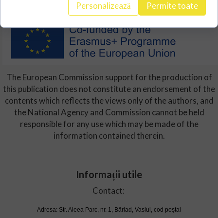
Personalizează
Permite toate
The European Commission support for the production of
this publication does not constitute an endorsement of the
contents which reflects the views only of the authors, and
the National Agency and Commission cannot be held
responsible for any use which may be made of the
information contained therein.
Informații utile
Contact:
Adresa: Str. Aleea Parc, nr. 1, Bârlad, Vaslui, cod poștal