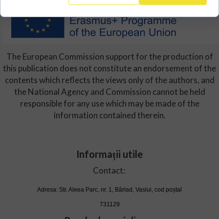
The European Commission support for the production of
this publication does not constitute an endorsement of the
contents which reflects the views only of the authors, and
the National Agency and Commission cannot be held
responsible for any use which may be made of the
information contained therein.
Informații utile
Contact:
Adresa: Str. Aleea Parc, nr. 1, Bârlad, Vaslui, cod poștal
731129