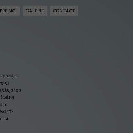
PRE NOI
GALERIE
CONTACT
spoziție,
velor
rotejare a
ritatea
nță.
 extra-
ăm că