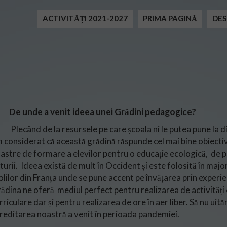
ACTIVITĂȚI 2021-2027
PRIMA PAGINĂ
DES
De unde a venit ideea unei Grădini pedagogice?
ecând de la resursele pe care școala ni le putea pune la di
 considerat că această grădină răspunde cel mai bine obiecti
astre de formare a elevilor pentru o educație ecologică, de p
turii. Ideea există de mult în Occident și este folosită în majo
olilor din Franța unde se pune accent pe învățarea prin experie
ădina ne oferă mediul perfect pentru realizarea de activități
rriculare dar și pentru realizarea de ore în aer liber. Să nu uit
reditarea noastră a venit în perioada pandemiei.