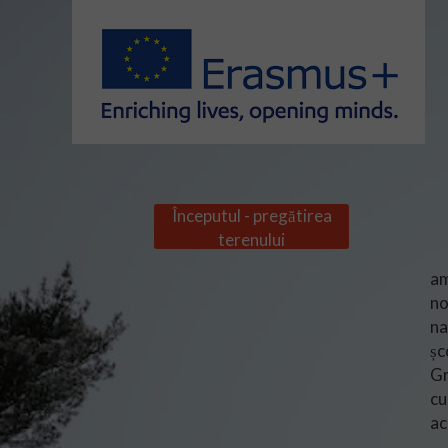
Începutul - pregătirea
terenului
Pl
am
no
na
șc
Gr
cu
ac